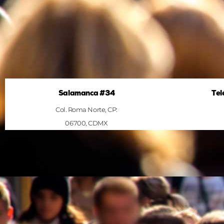
Salamanca #34
Tel
Col. Roma Norte, CP:
06700, CDMX